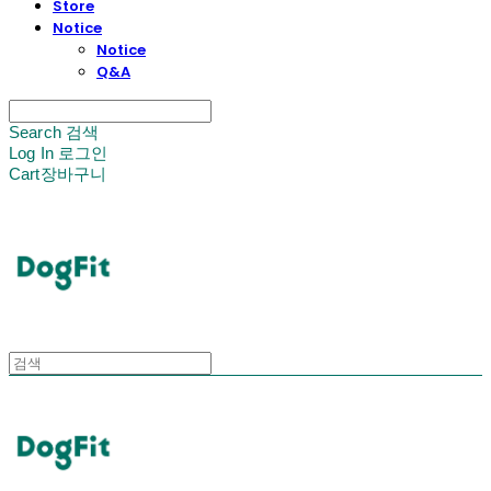
Store
Notice
Notice
Q&A
Search
검색
Log In
로그인
Cart
장바구니
DogFit
DogFit