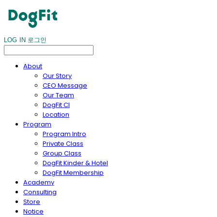
LOG IN
로그인
About
Our Story
CEO Message
Our Team
DogFit CI
Location
Program
Program Intro
Private Class
Group Class
DogFit Kinder & Hotel
DogFit Membership
Academy
Consulting
Store
Notice