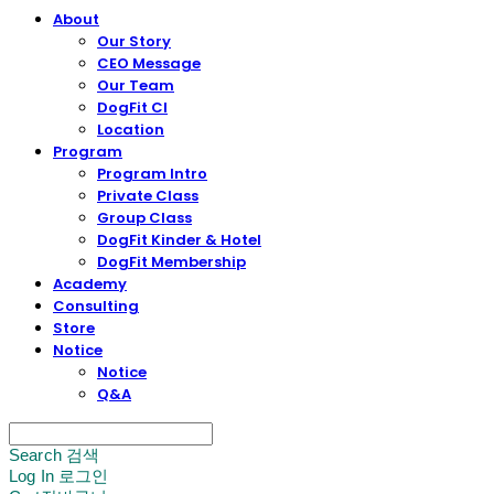
About
Our Story
CEO Message
Our Team
DogFit CI
Location
Program
Program Intro
Private Class
Group Class
DogFit Kinder & Hotel
DogFit Membership
Academy
Consulting
Store
Notice
Notice
Q&A
Search
검색
Log In
로그인