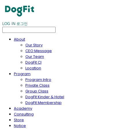
LOG IN
로그인
About
Our Story
CEO Message
Our Team
DogFit CI
Location
Program
Program Intro
Private Class
Group Class
DogFit Kinder & Hotel
DogFit Membership
Academy
Consulting
Store
Notice