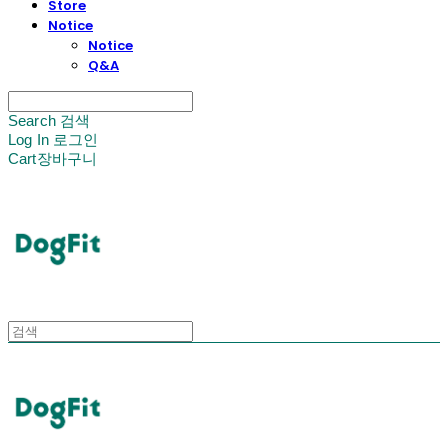
Store
Notice
Notice
Q&A
Search
검색
Log In
로그인
Cart
장바구니
DogFit
DogFit