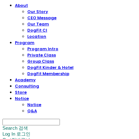
About
Our Story
CEO Message
Our Team
DogFit CI
Location
Program
Program Intro
Private Class
Group Class
DogFit Kinder & Hotel
DogFit Membership
Academy
Consulting
Store
Notice
Notice
Q&A
Search
검색
Log In
로그인