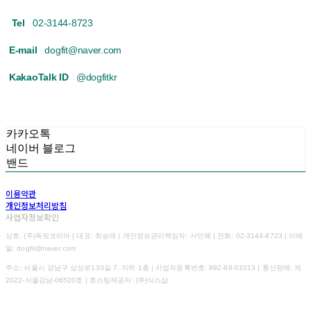
Tel
02-3144-8723
E-mail
dogfit@naver.com
KakaoTalk ID
@dogfitkr
카카오톡
네이버 블로그
밴드
이용약관
개인정보처리방침
사업자정보확인
상호: (주)독핏코리아 | 대표: 최승애 | 개인정보관리책임자: 서민혜 | 전화: 02-3144-8723 | 이메
일: dogfit@naver.com
주소: 서울시 강남구 삼성로133길 7, 지하 1층 | 사업자등록번호:
892-88-01013
| 통신판매:
제
2022-서울강남-06520호
| 호스팅제공자: (주)식스샵