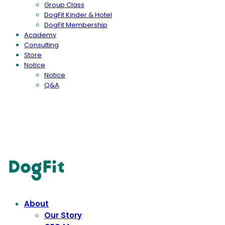
Group Class
DogFit Kinder & Hotel
DogFit Membership
Academy
Consulting
Store
Notice
Notice
Q&A
DogFit
About
Our Story