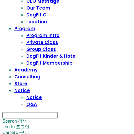
CEO Message
Our Team
DogFit CI
Location
Program
Program Intro
Private Class
Group Class
DogFit Kinder & Hotel
DogFit Membership
Academy
Consulting
Store
Notice
Notice
Q&A
Search
검색
Log In
로그인
Cart
장바구니