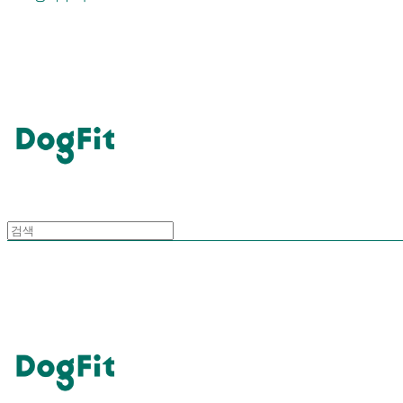
DogFit
DogFit