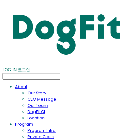
LOG IN
로그인
About
Our Story
CEO Message
Our Team
DogFit CI
Location
Program
Program Intro
Private Class